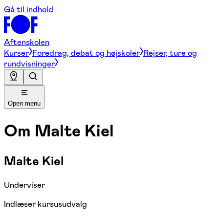
Gå til indhold
Aftenskolen
Kurser
Foredrag, debat og højskoler
Rejser, ture og
rundvisninger
Open menu
Om
Malte Kiel
Malte Kiel
Underviser
Indlæser kursusudvalg