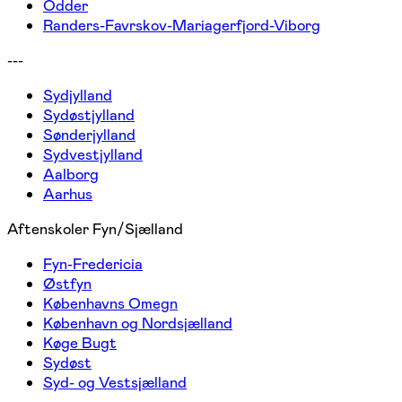
Odder
Randers-Favrskov-Mariagerfjord-Viborg
---
Sydjylland
Sydøstjylland
Sønderjylland
Sydvestjylland
Aalborg
Aarhus
Aftenskoler Fyn/Sjælland
Fyn-Fredericia
Østfyn
Københavns Omegn
København og Nordsjælland
Køge Bugt
Sydøst
Syd- og Vestsjælland