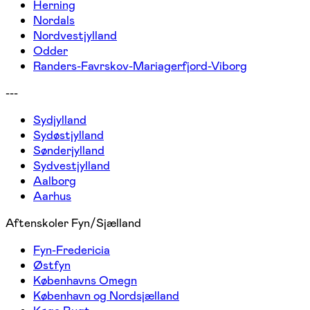
Herning
Nordals
Nordvestjylland
Odder
Randers-Favrskov-Mariagerfjord-Viborg
---
Sydjylland
Sydøstjylland
Sønderjylland
Sydvestjylland
Aalborg
Aarhus
Aftenskoler Fyn/Sjælland
Fyn-Fredericia
Østfyn
Københavns Omegn
København og Nordsjælland