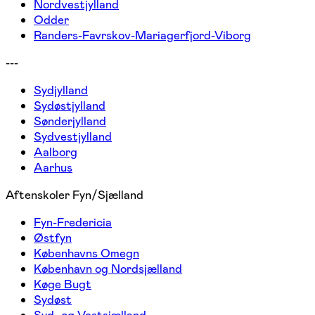
Nordvestjylland
Odder
Randers-Favrskov-Mariagerfjord-Viborg
---
Sydjylland
Sydøstjylland
Sønderjylland
Sydvestjylland
Aalborg
Aarhus
Aftenskoler Fyn/Sjælland
Fyn-Fredericia
Østfyn
Københavns Omegn
København og Nordsjælland
Køge Bugt
Sydøst