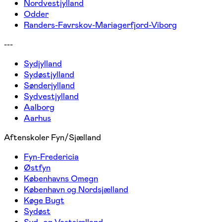
Nordvestjylland
Odder
Randers-Favrskov-Mariagerfjord-Viborg
---
Sydjylland
Sydøstjylland
Sønderjylland
Sydvestjylland
Aalborg
Aarhus
Aftenskoler Fyn/Sjælland
Fyn-Fredericia
Østfyn
Københavns Omegn
København og Nordsjælland
Køge Bugt
Sydøst