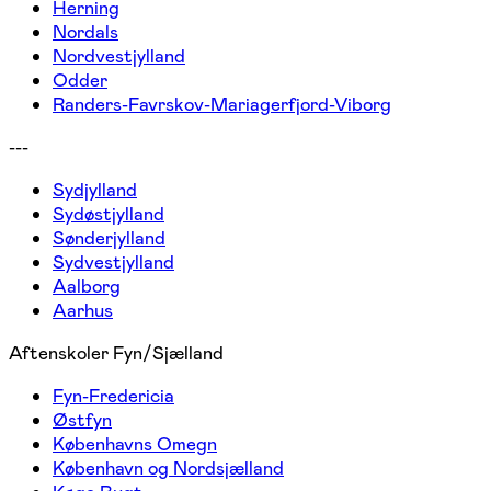
Herning
Nordals
Nordvestjylland
Odder
Randers-Favrskov-Mariagerfjord-Viborg
---
Sydjylland
Sydøstjylland
Sønderjylland
Sydvestjylland
Aalborg
Aarhus
Aftenskoler Fyn/Sjælland
Fyn-Fredericia
Østfyn
Københavns Omegn
København og Nordsjælland