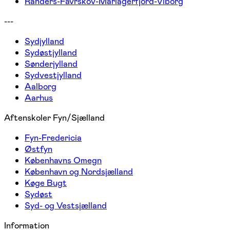
Randers-Favrskov-Mariagerfjord-Viborg
---
Sydjylland
Sydøstjylland
Sønderjylland
Sydvestjylland
Aalborg
Aarhus
Aftenskoler Fyn/Sjælland
Fyn-Fredericia
Østfyn
Københavns Omegn
København og Nordsjælland
Køge Bugt
Sydøst
Syd- og Vestsjælland
Information