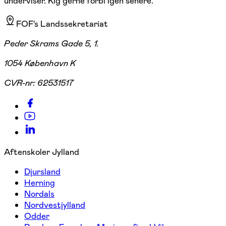
underviser. Kig gerne forbi igen senere.
FOF's Landssekretariat
Peder Skrams Gade 5, 1.
1054 København K
CVR-nr:
62531517
Aftenskoler Jylland
Djursland
Herning
Nordals
Nordvestjylland
Odder