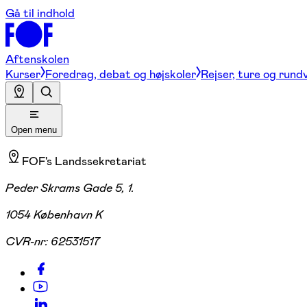
Gå til indhold
Aftenskolen
Kurser
Foredrag, debat og højskoler
Rejser, ture og rund
Open menu
FOF's Landssekretariat
Peder Skrams Gade 5, 1.
1054 København K
CVR-nr:
62531517