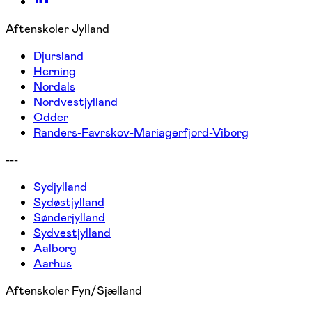
Aftenskoler Jylland
Djursland
Herning
Nordals
Nordvestjylland
Odder
Randers-Favrskov-Mariagerfjord-Viborg
---
Sydjylland
Sydøstjylland
Sønderjylland
Sydvestjylland
Aalborg
Aarhus
Aftenskoler Fyn/Sjælland