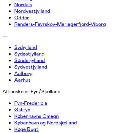
Nordals
Nordvestjylland
Odder
Randers-Favrskov-Mariagerfjord-Viborg
---
Sydjylland
Sydøstjylland
Sønderjylland
Sydvestjylland
Aalborg
Aarhus
Aftenskoler Fyn/Sjælland
Fyn-Fredericia
Østfyn
Københavns Omegn
København og Nordsjælland
Køge Bugt