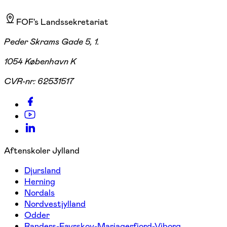
FOF's Landssekretariat
Peder Skrams Gade 5, 1.
1054 København K
CVR-nr:
62531517
Aftenskoler Jylland
Djursland
Herning
Nordals
Nordvestjylland
Odder
Randers-Favrskov-Mariagerfjord-Viborg