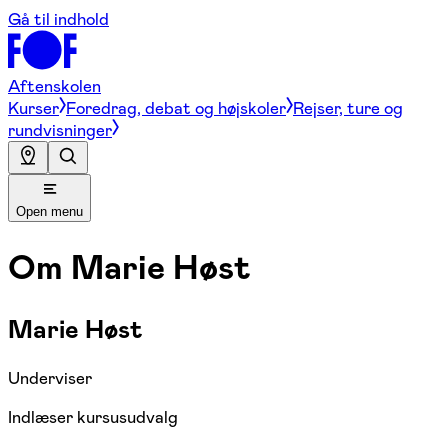
Gå til indhold
Aftenskolen
Kurser
Foredrag, debat og højskoler
Rejser, ture og
rundvisninger
Open menu
Om
Marie Høst
Marie Høst
Underviser
Indlæser kursusudvalg