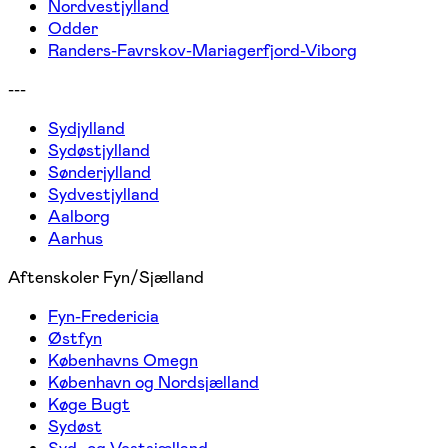
Nordvestjylland
Odder
Randers-Favrskov-Mariagerfjord-Viborg
---
Sydjylland
Sydøstjylland
Sønderjylland
Sydvestjylland
Aalborg
Aarhus
Aftenskoler Fyn/Sjælland
Fyn-Fredericia
Østfyn
Københavns Omegn
København og Nordsjælland
Køge Bugt
Sydøst