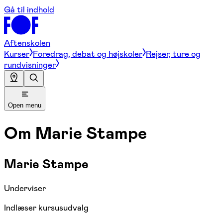
Gå til indhold
Aftenskolen
Kurser
Foredrag, debat og højskoler
Rejser, ture og
rundvisninger
Open menu
Om
Marie Stampe
Marie Stampe
Underviser
Indlæser kursusudvalg