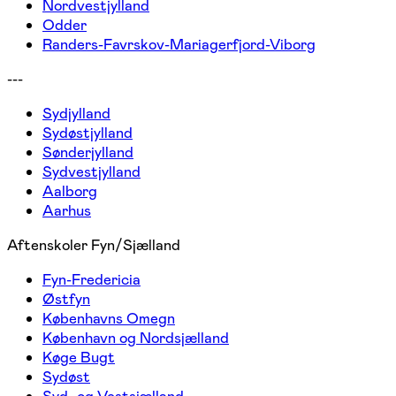
Nordvestjylland
Odder
Randers-Favrskov-Mariagerfjord-Viborg
---
Sydjylland
Sydøstjylland
Sønderjylland
Sydvestjylland
Aalborg
Aarhus
Aftenskoler Fyn/Sjælland
Fyn-Fredericia
Østfyn
Københavns Omegn
København og Nordsjælland
Køge Bugt
Sydøst