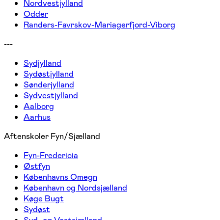
Nordvestjylland
Odder
Randers-Favrskov-Mariagerfjord-Viborg
---
Sydjylland
Sydøstjylland
Sønderjylland
Sydvestjylland
Aalborg
Aarhus
Aftenskoler Fyn/Sjælland
Fyn-Fredericia
Østfyn
Københavns Omegn
København og Nordsjælland
Køge Bugt
Sydøst