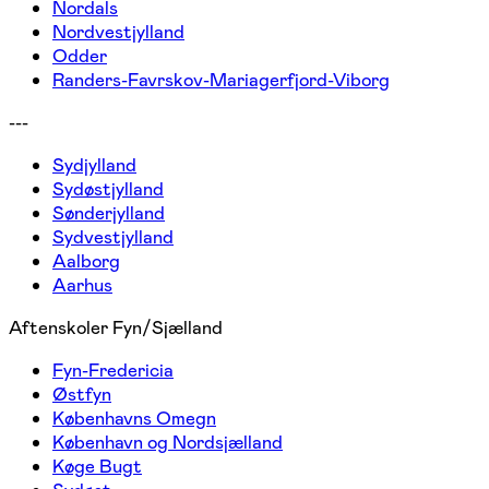
Nordals
Nordvestjylland
Odder
Randers-Favrskov-Mariagerfjord-Viborg
---
Sydjylland
Sydøstjylland
Sønderjylland
Sydvestjylland
Aalborg
Aarhus
Aftenskoler Fyn/Sjælland
Fyn-Fredericia
Østfyn
Københavns Omegn
København og Nordsjælland
Køge Bugt