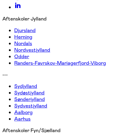
Aftenskoler Jylland
Djursland
Herning
Nordals
Nordvestjylland
Odder
Randers-Favrskov-Mariagerfjord-Viborg
---
Sydjylland
Sydøstjylland
Sønderjylland
Sydvestjylland
Aalborg
Aarhus
Aftenskoler Fyn/Sjælland