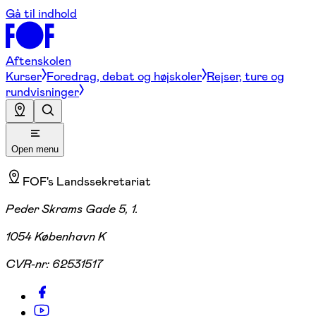
Gå til indhold
Aftenskolen
Kurser
Foredrag, debat og højskoler
Rejser, ture og
rundvisninger
Open menu
FOF's Landssekretariat
Peder Skrams Gade 5, 1.
1054 København K
CVR-nr:
62531517