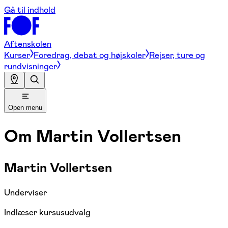
Gå til indhold
Aftenskolen
Kurser
Foredrag, debat og højskoler
Rejser, ture og
rundvisninger
Open menu
Om
Martin Vollertsen
Martin Vollertsen
Underviser
Indlæser kursusudvalg