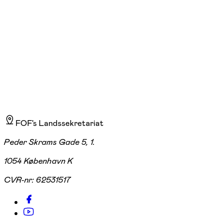
FOF Huset, Ordrup, Charlottenlund
880,00 kr.
FOF's Landssekretariat
Peder Skrams Gade 5, 1.
1054 København K
CVR-nr:
62531517