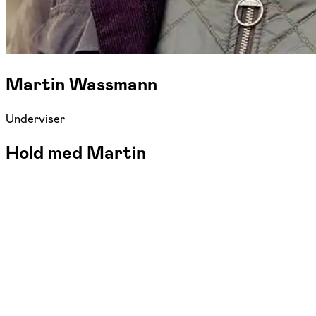
Martin Wassmann
Underviser
Hold med Martin
FOF København og Nordsjælland
Se hold
Skak for let øvede