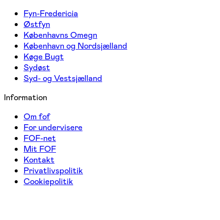
Fyn-Fredericia
Østfyn
Københavns Omegn
København og Nordsjælland
Køge Bugt
Sydøst
Syd- og Vestsjælland
Information
Om fof
For undervisere
FOF-net
Mit FOF
Kontakt
Privatlivspolitik
Cookiepolitik