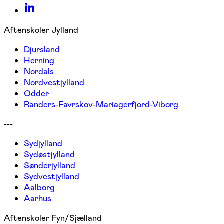
Aftenskoler Jylland
Djursland
Herning
Nordals
Nordvestjylland
Odder
Randers-Favrskov-Mariagerfjord-Viborg
---
Sydjylland
Sydøstjylland
Sønderjylland
Sydvestjylland
Aalborg
Aarhus
Aftenskoler Fyn/Sjælland