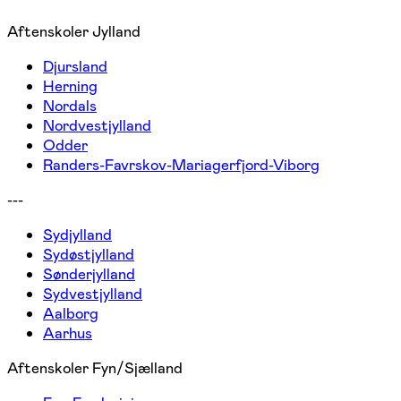
Aftenskoler Jylland
Djursland
Herning
Nordals
Nordvestjylland
Odder
Randers-Favrskov-Mariagerfjord-Viborg
---
Sydjylland
Sydøstjylland
Sønderjylland
Sydvestjylland
Aalborg
Aarhus
Aftenskoler Fyn/Sjælland