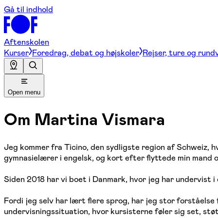
Gå til indhold
Aftenskolen
Kurser
Foredrag, debat og højskoler
Rejser, ture og rund
Open menu
Om
Martina Vismara
Jeg kommer fra Ticino, den sydligste region af Schweiz, hv
gymnasielærer i engelsk, og kort efter flyttede min mand og
Siden 2018 har vi boet i Danmark, hvor jeg har undervist 
Fordi jeg selv har lært flere sprog, har jeg stor forståe
undervisningssituation, hvor kursisterne føler sig set, st