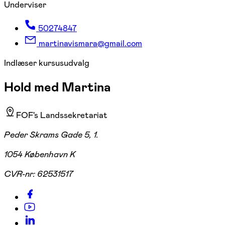
Underviser
50274847
martinavismara@gmail.com
Indlæser kursusudvalg
Hold med Martina
FOF's Landssekretariat
Peder Skrams Gade 5, 1.
1054 København K
CVR-nr:
62531517