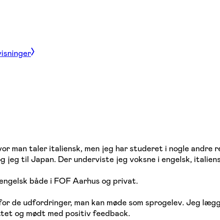
visninger
or man taler italiensk, men jeg har studeret i nogle andre 
 jeg til Japan. Der underviste jeg voksne i engelsk, italien
i engelsk både i FOF Aarhus og privat.
lse for de udfordringer, man kan møde som sprogelev. Jeg l
øttet og mødt med positiv feedback.