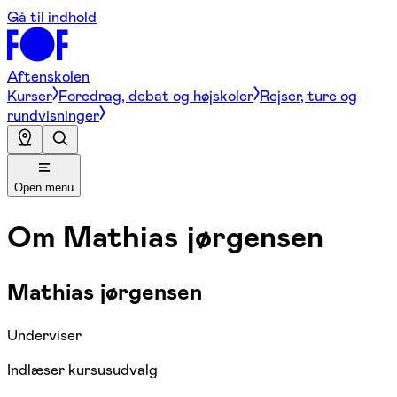
Gå til indhold
Aftenskolen
Kurser
Foredrag, debat og højskoler
Rejser, ture og
rundvisninger
Open menu
Om
Mathias jørgensen
Mathias jørgensen
Underviser
Indlæser kursusudvalg