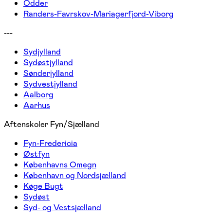
Odder
Randers-Favrskov-Mariagerfjord-Viborg
---
Sydjylland
Sydøstjylland
Sønderjylland
Sydvestjylland
Aalborg
Aarhus
Aftenskoler Fyn/Sjælland
Fyn-Fredericia
Østfyn
Københavns Omegn
København og Nordsjælland
Køge Bugt
Sydøst
Syd- og Vestsjælland