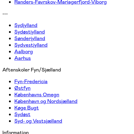
Randers-Favrskov-Mariagerfjord-Viborg
---
Sydjylland
Sydøstjylland
Sønderjylland
Sydvestjylland
Aalborg
Aarhus
Aftenskoler Fyn/Sjælland
Fyn-Fredericia
Østfyn
Københavns Omegn
København og Nordsjælland
Køge Bugt
Sydøst
Syd- og Vestsjælland
Information