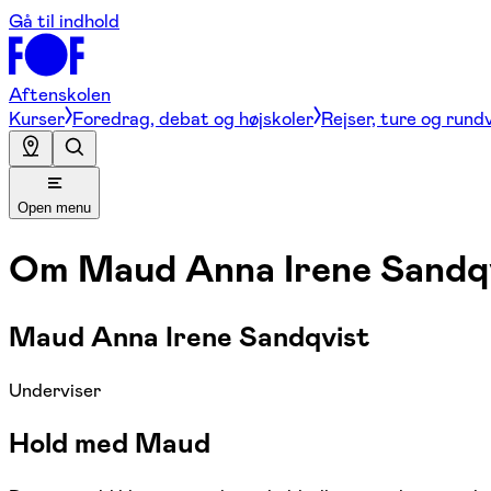
Gå til indhold
Aftenskolen
Kurser
Foredrag, debat og højskoler
Rejser, ture og rund
Open menu
Om
Maud Anna Irene Sandq
Maud Anna Irene Sandqvist
Underviser
Hold med Maud