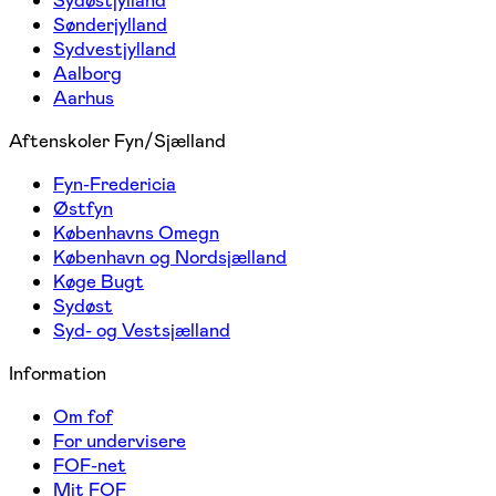
Sydøstjylland
Sønderjylland
Sydvestjylland
Aalborg
Aarhus
Aftenskoler Fyn/Sjælland
Fyn-Fredericia
Østfyn
Københavns Omegn
København og Nordsjælland
Køge Bugt
Sydøst
Syd- og Vestsjælland
Information
Om fof
For undervisere
FOF-net
Mit FOF