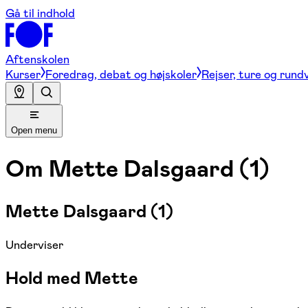
Gå til indhold
Aftenskolen
Kurser
Foredrag, debat og højskoler
Rejser, ture og rund
Open menu
Om
Mette Dalsgaard (1)
Mette Dalsgaard (1)
Underviser
Hold med Mette