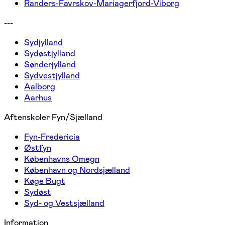
Randers-Favrskov-Mariagerfjord-Viborg
---
Sydjylland
Sydøstjylland
Sønderjylland
Sydvestjylland
Aalborg
Aarhus
Aftenskoler Fyn/Sjælland
Fyn-Fredericia
Østfyn
Københavns Omegn
København og Nordsjælland
Køge Bugt
Sydøst
Syd- og Vestsjælland
Information