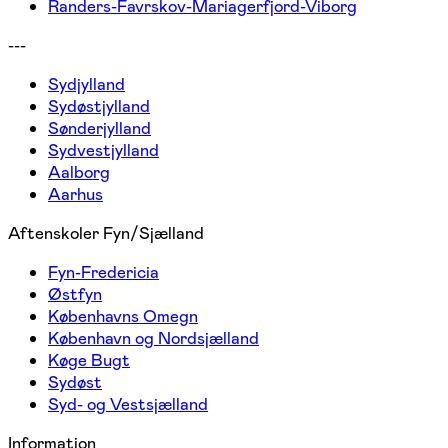
Randers-Favrskov-Mariagerfjord-Viborg
---
Sydjylland
Sydøstjylland
Sønderjylland
Sydvestjylland
Aalborg
Aarhus
Aftenskoler Fyn/Sjælland
Fyn-Fredericia
Østfyn
Københavns Omegn
København og Nordsjælland
Køge Bugt
Sydøst
Syd- og Vestsjælland
Information