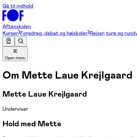
Gå til indhold
Aftenskolen
Kurser
Foredrag, debat og højskoler
Rejser, ture og rund
Open menu
Om
Mette Laue Krejlgaard
Mette Laue Krejlgaard
Underviser
Hold med Mette