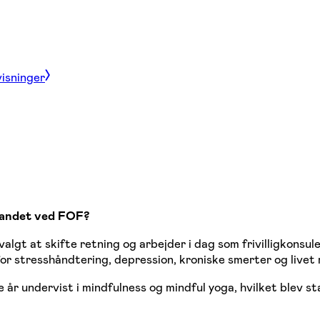
visninger
 landet ved FOF?
valgt at skifte retning og arbejder i dag som frivilligkons
for stresshåndtering, depression, kroniske smerter og livet
e år undervist i mindfulness og mindful yoga, hvilket blev s