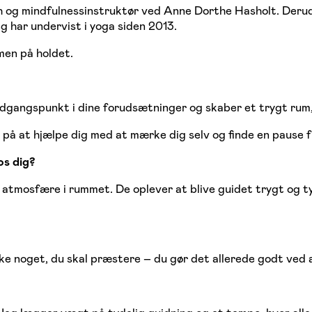
 og mindfulnessinstruktør ved Anne Dorthe Hasholt. Derud
 har undervist i yoga siden 2013.
men på holdet.
udgangspunkt i dine forudsætninger og skaber et trygt rum, 
 på at hjælpe dig med at mærke dig selv og finde en pause
os dig?
tmosfære i rummet. De oplever at blive guidet trygt og ty
 ikke noget, du skal præstere – du gør det allerede godt ved