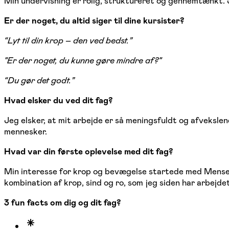
Min undervisning er rolig, struktureret og gennemtænkt. 
Er der noget, du altid siger til dine kursister?
“Lyt til din krop – den ved bedst.”
"Er der noget, du kunne gøre mindre af?"
“Du gør det godt.”
Hvad elsker du ved dit fag?
Jeg elsker, at mit arbejde er så meningsfuldt og afvekslen
mennesker.
Hvad var din første oplevelse med dit fag?
Min interesse for krop og bevægelse startede med Mensend
kombination af krop, sind og ro, som jeg siden har arbejde
3 fun facts om dig og dit fag?