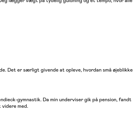
Jeg lægger vægt på tydelig guidning og et tempo, hvor all
de. Det er særligt givende at opleve, hvordan små øjeblikke
ieck-gymnastik. Da min underviser gik på pension, fandt j
t videre med.