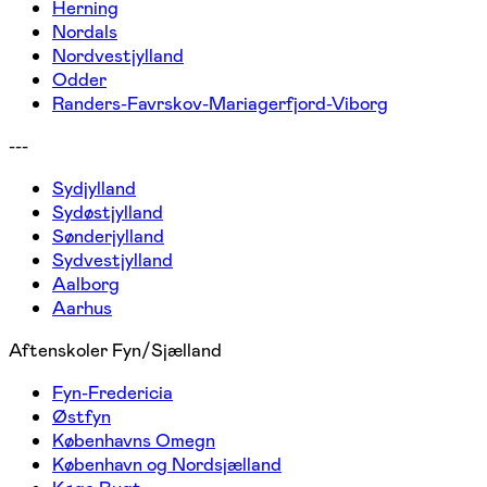
Herning
Nordals
Nordvestjylland
Odder
Randers-Favrskov-Mariagerfjord-Viborg
---
Sydjylland
Sydøstjylland
Sønderjylland
Sydvestjylland
Aalborg
Aarhus
Aftenskoler Fyn/Sjælland
Fyn-Fredericia
Østfyn
Københavns Omegn
København og Nordsjælland