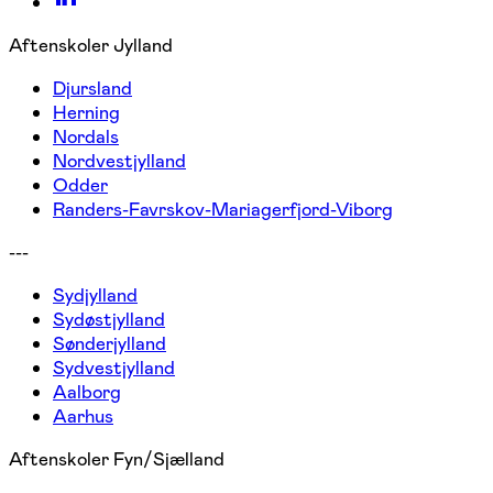
Aftenskoler Jylland
Djursland
Herning
Nordals
Nordvestjylland
Odder
Randers-Favrskov-Mariagerfjord-Viborg
---
Sydjylland
Sydøstjylland
Sønderjylland
Sydvestjylland
Aalborg
Aarhus
Aftenskoler Fyn/Sjælland