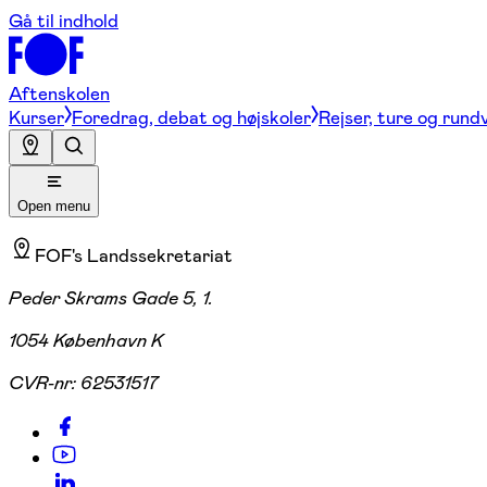
Gå til indhold
Aftenskolen
Kurser
Foredrag, debat og højskoler
Rejser, ture og rund
Open menu
FOF's Landssekretariat
Peder Skrams Gade 5, 1.
1054 København K
CVR-nr:
62531517