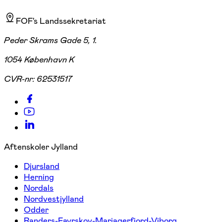
FOF's Landssekretariat
Peder Skrams Gade 5, 1.
1054 København K
CVR-nr:
62531517
Aftenskoler Jylland
Djursland
Herning
Nordals
Nordvestjylland
Odder
Randers-Favrskov-Mariagerfjord-Viborg