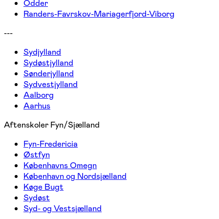
Odder
Randers-Favrskov-Mariagerfjord-Viborg
---
Sydjylland
Sydøstjylland
Sønderjylland
Sydvestjylland
Aalborg
Aarhus
Aftenskoler Fyn/Sjælland
Fyn-Fredericia
Østfyn
Københavns Omegn
København og Nordsjælland
Køge Bugt
Sydøst
Syd- og Vestsjælland