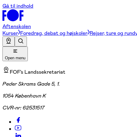
Gå til indhold
Aftenskolen
Kurser
Foredrag, debat og højskoler
Rejser, ture og rund
Open menu
FOF's Landssekretariat
Peder Skrams Gade 5, 1.
1054 København K
CVR-nr:
62531517