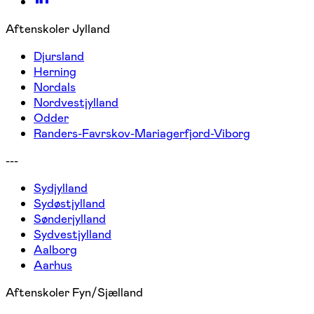
Aftenskoler Jylland
Djursland
Herning
Nordals
Nordvestjylland
Odder
Randers-Favrskov-Mariagerfjord-Viborg
---
Sydjylland
Sydøstjylland
Sønderjylland
Sydvestjylland
Aalborg
Aarhus
Aftenskoler Fyn/Sjælland