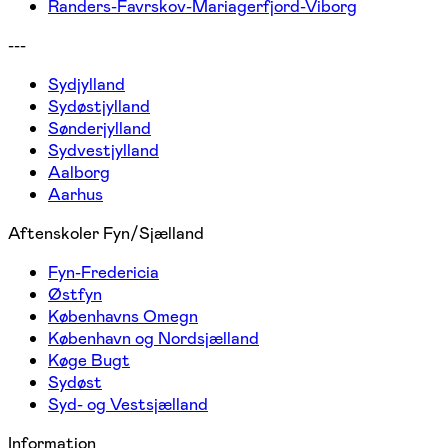
Randers-Favrskov-Mariagerfjord-Viborg
---
Sydjylland
Sydøstjylland
Sønderjylland
Sydvestjylland
Aalborg
Aarhus
Aftenskoler Fyn/Sjælland
Fyn-Fredericia
Østfyn
Københavns Omegn
København og Nordsjælland
Køge Bugt
Sydøst
Syd- og Vestsjælland
Information