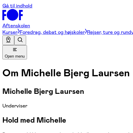
Gå til indhold
Aftenskolen
Kurser
Foredrag, debat og højskoler
Rejser, ture og rund
Open menu
Om
Michelle Bjerg Laursen
Michelle Bjerg Laursen
Underviser
Hold med Michelle