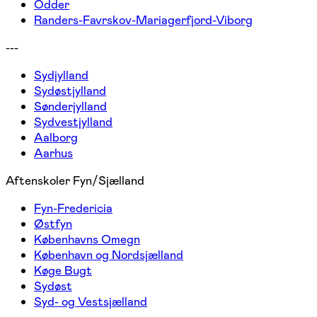
Odder
Randers-Favrskov-Mariagerfjord-Viborg
---
Sydjylland
Sydøstjylland
Sønderjylland
Sydvestjylland
Aalborg
Aarhus
Aftenskoler Fyn/Sjælland
Fyn-Fredericia
Østfyn
Københavns Omegn
København og Nordsjælland
Køge Bugt
Sydøst
Syd- og Vestsjælland