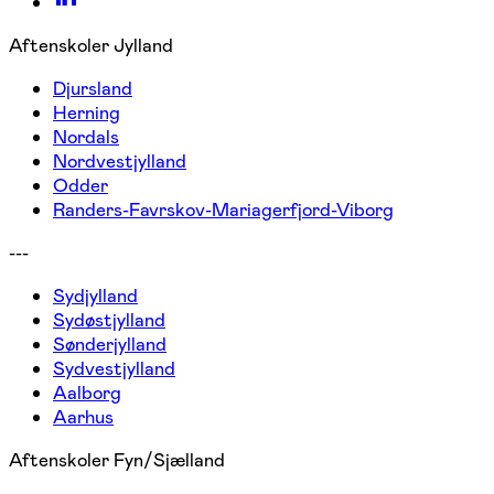
Aftenskoler Jylland
Djursland
Herning
Nordals
Nordvestjylland
Odder
Randers-Favrskov-Mariagerfjord-Viborg
---
Sydjylland
Sydøstjylland
Sønderjylland
Sydvestjylland
Aalborg
Aarhus
Aftenskoler Fyn/Sjælland