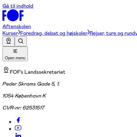
Gå til indhold
Aftenskolen
Kurser
Foredrag, debat og højskoler
Rejser, ture og rund
Open menu
FOF's Landssekretariat
Peder Skrams Gade 5, 1.
1054 København K
CVR-nr:
62531517