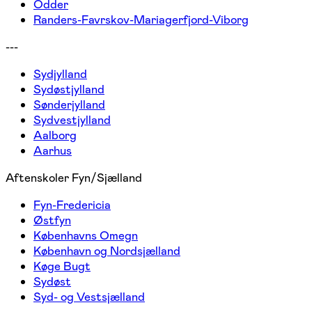
Odder
Randers-Favrskov-Mariagerfjord-Viborg
---
Sydjylland
Sydøstjylland
Sønderjylland
Sydvestjylland
Aalborg
Aarhus
Aftenskoler Fyn/Sjælland
Fyn-Fredericia
Østfyn
Københavns Omegn
København og Nordsjælland
Køge Bugt
Sydøst
Syd- og Vestsjælland