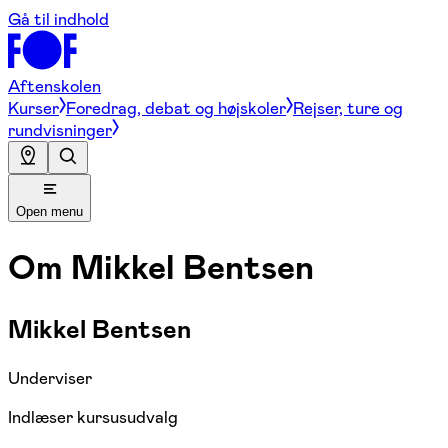
Gå til indhold
Aftenskolen
Kurser
Foredrag, debat og højskoler
Rejser, ture og
rundvisninger
Open menu
Om
Mikkel Bentsen
Mikkel Bentsen
Underviser
Indlæser kursusudvalg