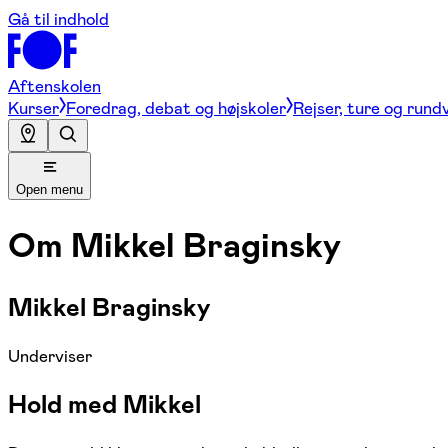
Gå til indhold
Aftenskolen
Kurser
Foredrag, debat og højskoler
Rejser, ture og rund
Open menu
Om
Mikkel Braginsky
Mikkel Braginsky
Underviser
Hold med Mikkel