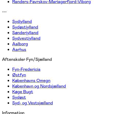
Randers-Favrskov-Mariagerfjord-Viborg
---
Sydjylland
Sydøstjylland
Sønderjylland
Sydvestjylland
Aalborg
Aarhus
Aftenskoler Fyn/Sjælland
Fyn-Fredericia
Østfyn
Københavns Omegn
København og Nordsjælland
Køge Bugt
Sydøst
Syd- og Vestsjælland
Information