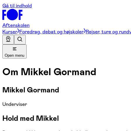
Gå til indhold
Aftenskolen
Kurser
Foredrag, debat og højskoler
Rejser, ture og rund
Open menu
Om
Mikkel Gormand
Mikkel Gormand
Underviser
Hold med Mikkel