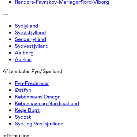
Randers-Favrskov-Mariagerfjord-Viborg
---
Sydjylland
Sydøstjylland
Sønderjylland
Sydvestjylland
Aalborg
Aarhus
Aftenskoler Fyn/Sjælland
Fyn-Fredericia
Østfyn
Københavns Omegn
København og Nordsjælland
Køge Bugt
Sydøst
Syd- og Vestsjælland
Information