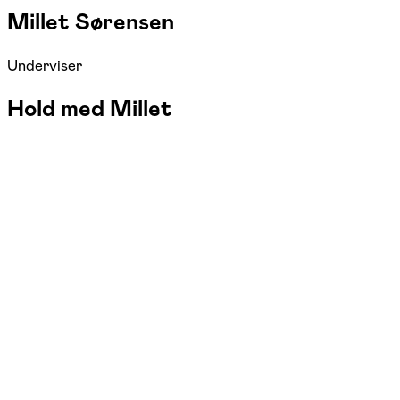
Millet Sørensen
Underviser
Hold med Millet
FOF København og Nordsjælland
Se hold
Rytmisk sang
tirs. 20:00 - 20:45
Start 25/08