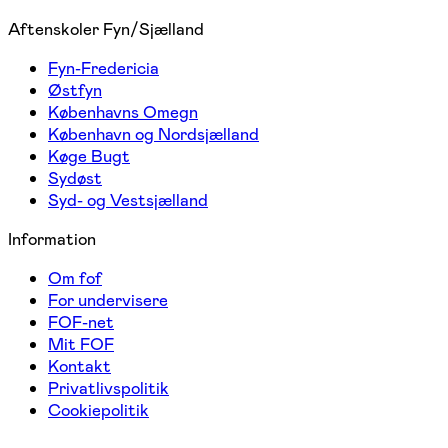
Aftenskoler Fyn/Sjælland
Fyn-Fredericia
Østfyn
Københavns Omegn
København og Nordsjælland
Køge Bugt
Sydøst
Syd- og Vestsjælland
Information
Om fof
For undervisere
FOF-net
Mit FOF
Kontakt
Privatlivspolitik
Cookiepolitik