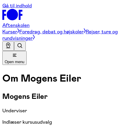
Gå til indhold
Aftenskolen
Kurser
Foredrag, debat og højskoler
Rejser, ture og
rundvisninger
Open menu
Om
Mogens Eiler
Mogens Eiler
Underviser
Indlæser kursusudvalg