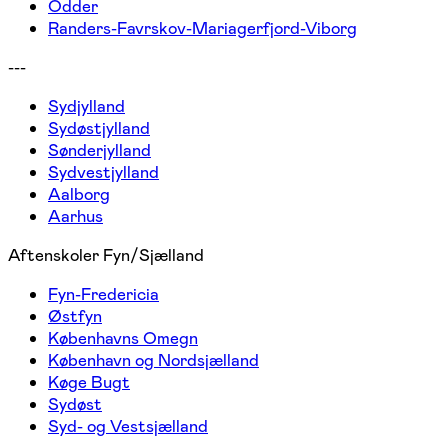
Odder
Randers-Favrskov-Mariagerfjord-Viborg
---
Sydjylland
Sydøstjylland
Sønderjylland
Sydvestjylland
Aalborg
Aarhus
Aftenskoler Fyn/Sjælland
Fyn-Fredericia
Østfyn
Københavns Omegn
København og Nordsjælland
Køge Bugt
Sydøst
Syd- og Vestsjælland