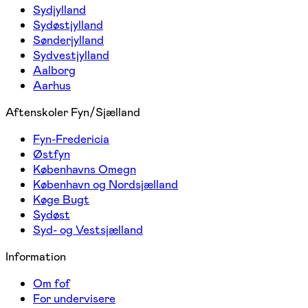
Sydjylland
Sydøstjylland
Sønderjylland
Sydvestjylland
Aalborg
Aarhus
Aftenskoler Fyn/Sjælland
Fyn-Fredericia
Østfyn
Københavns Omegn
København og Nordsjælland
Køge Bugt
Sydøst
Syd- og Vestsjælland
Information
Om fof
For undervisere