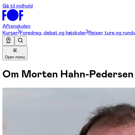
Gå til indhold
Aftenskolen
Kurser
Foredrag, debat og højskoler
Rejser, ture og rund
Open menu
Om
Morten Hahn-Pedersen 