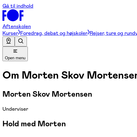
Gå til indhold
Aftenskolen
Kurser
Foredrag, debat og højskoler
Rejser, ture og rund
Open menu
Om
Morten Skov Mortense
Morten Skov Mortensen
Underviser
Hold med Morten