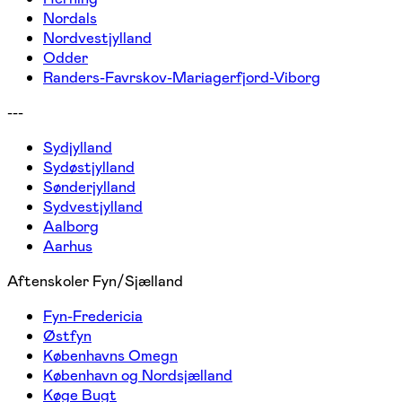
Nordals
Nordvestjylland
Odder
Randers-Favrskov-Mariagerfjord-Viborg
---
Sydjylland
Sydøstjylland
Sønderjylland
Sydvestjylland
Aalborg
Aarhus
Aftenskoler Fyn/Sjælland
Fyn-Fredericia
Østfyn
Københavns Omegn
København og Nordsjælland
Køge Bugt