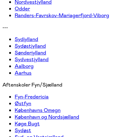
Nordvestjylland
Odder
Randers-Favrskov-Mariagerfjord-Viborg
---
Sydjylland
Sydøstjylland
Sønderjylland
Sydvestjylland
Aalborg
Aarhus
Aftenskoler Fyn/Sjælland
Fyn-Fredericia
Østfyn
Københavns Omegn
København og Nordsjælland
Køge Bugt
Sydøst