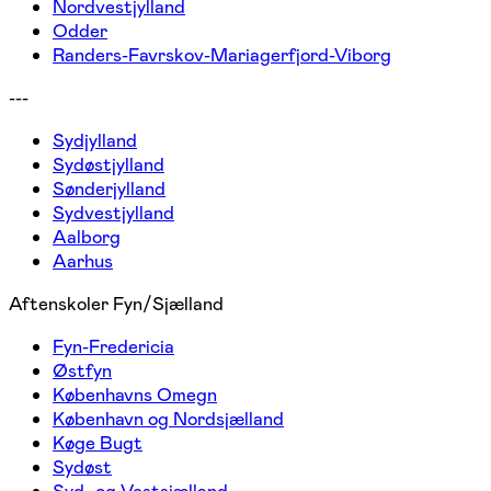
Nordvestjylland
Odder
Randers-Favrskov-Mariagerfjord-Viborg
---
Sydjylland
Sydøstjylland
Sønderjylland
Sydvestjylland
Aalborg
Aarhus
Aftenskoler Fyn/Sjælland
Fyn-Fredericia
Østfyn
Københavns Omegn
København og Nordsjælland
Køge Bugt
Sydøst