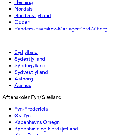
Herning
Nordals
Nordvestjylland
Odder
Randers-Favrskov-Mariagerfjord-Viborg
---
Sydjylland
Sydøstjylland
Sønderjylland
Sydvestjylland
Aalborg
Aarhus
Aftenskoler Fyn/Sjælland
Fyn-Fredericia
Østfyn
Københavns Omegn
København og Nordsjælland