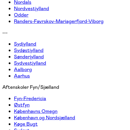
Nordals
Nordvestjylland
Odder
Randers-Favrskov-Mariagerfjord-Viborg
---
Sydjylland
Sydøstjylland
Sønderjylland
Sydvestjylland
Aalborg
Aarhus
Aftenskoler Fyn/Sjælland
Fyn-Fredericia
Østfyn
Københavns Omegn
København og Nordsjælland
Køge Bugt