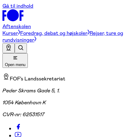
Gå til indhold
Aftenskolen
Kurser
Foredrag, debat og højskoler
Rejser, ture og
rundvisninger
Open menu
FOF's Landssekretariat
Peder Skrams Gade 5, 1.
1054 København K
CVR-nr:
62531517