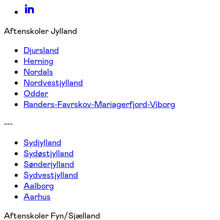
Aftenskoler Jylland
Djursland
Herning
Nordals
Nordvestjylland
Odder
Randers-Favrskov-Mariagerfjord-Viborg
---
Sydjylland
Sydøstjylland
Sønderjylland
Sydvestjylland
Aalborg
Aarhus
Aftenskoler Fyn/Sjælland