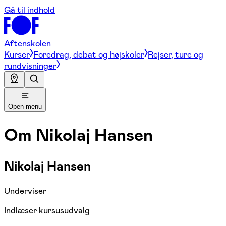
Gå til indhold
Aftenskolen
Kurser
Foredrag, debat og højskoler
Rejser, ture og
rundvisninger
Open menu
Om
Nikolaj Hansen
Nikolaj Hansen
Underviser
Indlæser kursusudvalg