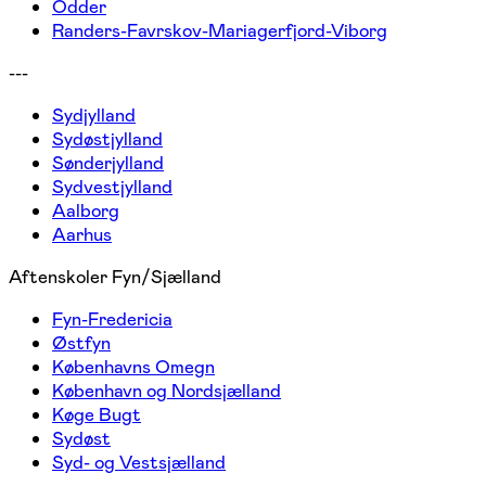
Odder
Randers-Favrskov-Mariagerfjord-Viborg
---
Sydjylland
Sydøstjylland
Sønderjylland
Sydvestjylland
Aalborg
Aarhus
Aftenskoler Fyn/Sjælland
Fyn-Fredericia
Østfyn
Københavns Omegn
København og Nordsjælland
Køge Bugt
Sydøst
Syd- og Vestsjælland