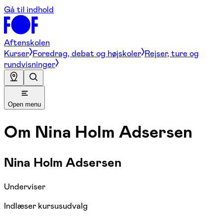
Gå til indhold
Aftenskolen
Kurser
Foredrag, debat og højskoler
Rejser, ture og
rundvisninger
Open menu
Om
Nina Holm Adsersen
Nina Holm Adsersen
Underviser
Indlæser kursusudvalg