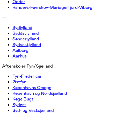
Odder
Randers-Favrskov-Mariagerfjord-Viborg
---
Sydjylland
Sydøstjylland
Sønderjylland
Sydvestjylland
Aalborg
Aarhus
Aftenskoler Fyn/Sjælland
Fyn-Fredericia
Østfyn
Københavns Omegn
København og Nordsjælland
Køge Bugt
Sydøst
Syd- og Vestsjælland