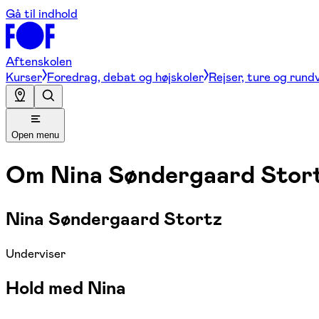
Gå til indhold
Aftenskolen
Kurser
Foredrag, debat og højskoler
Rejser, ture og rund
Open menu
Om
Nina Søndergaard Stor
Nina Søndergaard Stortz
Underviser
Hold med Nina