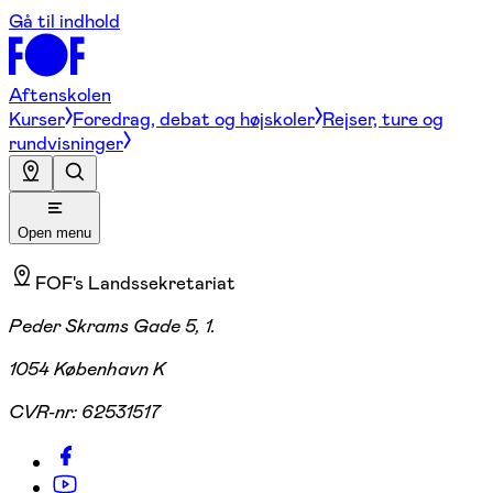
Gå til indhold
Aftenskolen
Kurser
Foredrag, debat og højskoler
Rejser, ture og
rundvisninger
Open menu
FOF's Landssekretariat
Peder Skrams Gade 5, 1.
1054 København K
CVR-nr:
62531517