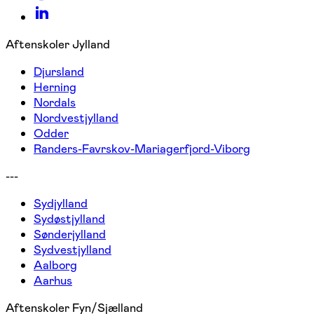
Aftenskoler Jylland
Djursland
Herning
Nordals
Nordvestjylland
Odder
Randers-Favrskov-Mariagerfjord-Viborg
---
Sydjylland
Sydøstjylland
Sønderjylland
Sydvestjylland
Aalborg
Aarhus
Aftenskoler Fyn/Sjælland