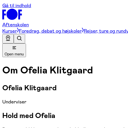
Gå til indhold
Aftenskolen
Kurser
Foredrag, debat og højskoler
Rejser, ture og rund
Open menu
Om
Ofelia Klitgaard
Ofelia Klitgaard
Underviser
Hold med Ofelia