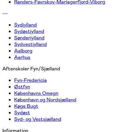
Randers-Favrskov-Mariagerfjord-Viborg
---
Sydjylland
Sydøstjylland
Sønderjylland
Sydvestjylland
Aalborg
Aarhus
Aftenskoler Fyn/Sjælland
Fyn-Fredericia
Østfyn
Københavns Omegn
København og Nordsjælland
Køge Bugt
Sydøst
Syd- og Vestsjælland
Information